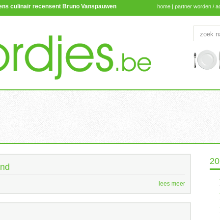
lgens culinair recensent Bruno Vanspauwen
home
|
partner worden / a
20
and
lees meer