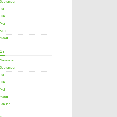
September
Juli
Juni
Mei
April
Maart
17
November
September
Juli
Juni
Mei
Maart
Januari