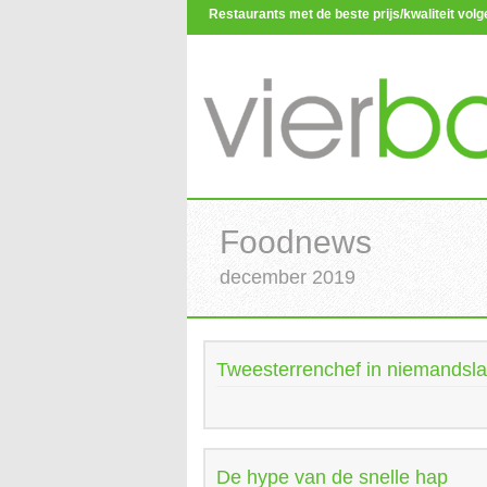
Restaurants met de beste prijs/kwaliteit vo
Foodnews
december 2019
Tweesterrenchef in niemandsl
De hype van de snelle hap