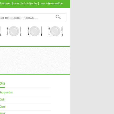
dverteren
|
over vierbordjes.be
|
naar wijnkanaal.be
26
Augustus
Juli
Juni
Mei