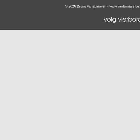
© 2026 Bruno Vanspauwen ·
www.vierbordjes.be