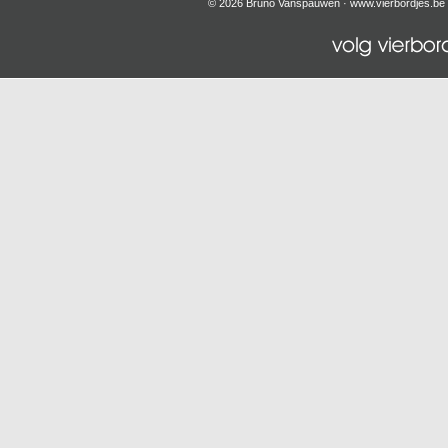
© 2026 Bruno Vanspauwen ·
www.vierbordjes.be