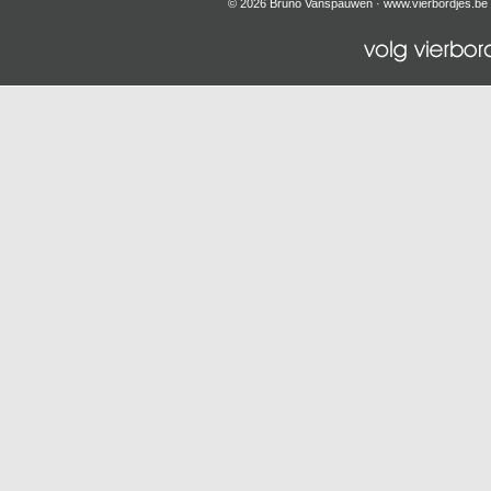
© 2026 Bruno Vanspauwen ·
www.vierbordjes.be