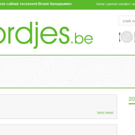
lgens culinair recensent Bruno Vanspauwen
home
|
partner worden / a
20
lees meer