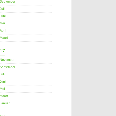
September
Juli
Juni
Mei
April
Maart
17
November
September
Juli
Juni
Mei
Maart
Januari