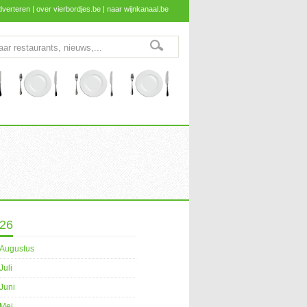
dverteren
|
over vierbordjes.be
|
naar wijnkanaal.be
26
Augustus
Juli
Juni
Mei