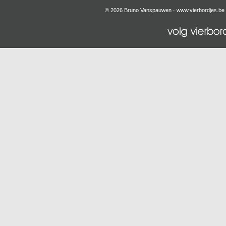
© 2026 Bruno Vanspauwen ·
www.vierbordjes.be