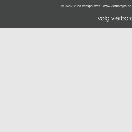
© 2026 Bruno Vanspauwen ·
www.vierbordjes.be