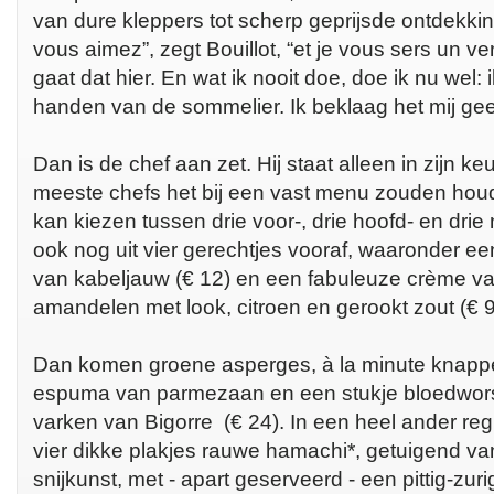
van dure kleppers tot scherp geprijsde ontdekki
vous aimez”, zegt Bouillot, “et je vous sers un 
gaat dat hier. En wat ik nooit doe, doe ik nu wel: i
handen van de sommelier. Ik beklaag het mij g
Dan is de chef aan zet. Hij staat alleen in zijn 
meeste chefs het bij een vast menu zouden houde
kan kiezen tussen drie voor-, drie hoofd- en drie
ook nog uit vier gerechtjes vooraf, waaronder ee
van kabeljauw (€ 12) en een fabuleuze crème va
amandelen met look, citroen en gerookt zout (€ 9
Dan komen groene asperges, à la minute knappe
espuma van parmezaan en een stukje bloedwors
varken van Bigorre (€ 24). In een heel ander reg
vier dikke plakjes rauwe hamachi*, getuigend va
snijkunst, met - apart geserveerd - een pittig-zu