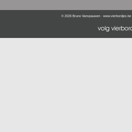
© 2026 Bruno Vanspauwen ·
www.vierbordjes.be