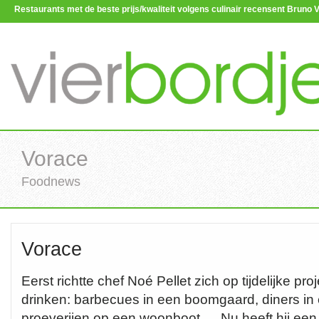
Restaurants met de beste prijs/kwaliteit volgens culinair recensent Brun
Vorace
Foodnews
Vorace
Eerst richtte chef Noé Pellet zich op tijdelijke pr
drinken: barbecues in een boomgaard, diners in 
proeverijen op een woonboot … Nu heeft hij een b