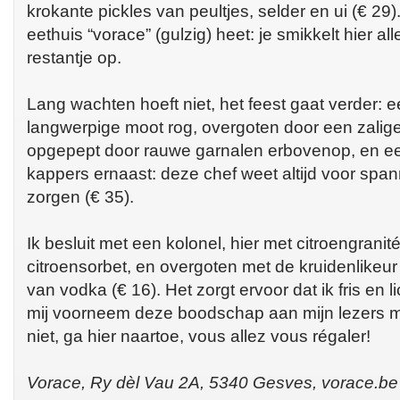
krokante pickles van peultjes, selder en ui (€ 29)
eethuis “vorace” (gulzig) heet: je smikkelt hier alle
restantje op.
Lang wachten hoeft niet, het feest gaat verder: 
langwerpige moot rog, overgoten door een zalige
opgepept door rauwe garnalen erbovenop, en ee
kappers ernaast: deze chef weet altijd voor spa
zorgen (€ 35).
Ik besluit met een kolonel, hier met citroengranit
citroensorbet, en overgoten met de kruidenlikeur
van vodka (€ 16). Het zorgt ervoor dat ik fris en li
mij voorneem deze boodschap aan mijn lezers me
niet, ga hier naartoe, vous allez vous régaler!
Vorace, Ry dèl Vau 2A, 5340 Gesves, vorace.b