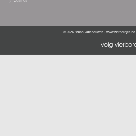
Cosmos
© 2026 Bruno Vanspauwen ·
www.vierbordjes.be