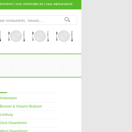
dverteren
|
over vierbordjes.be
|
naar wijnkanaal.be
Antwerpen
Brussel & Vlaams-Brabant
Limburg
Oost-Vlaanderen
West-Vlaanderen