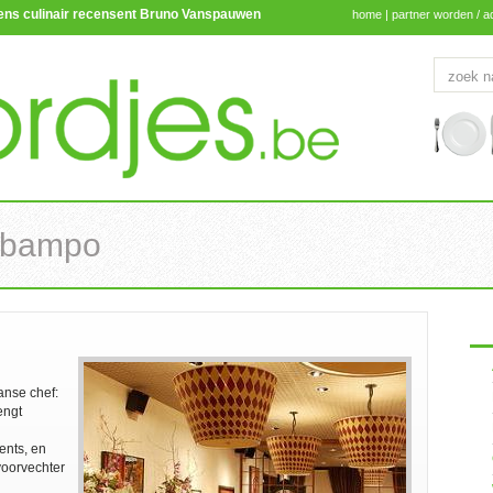
lgens culinair recensent Bruno Vanspauwen
home
|
partner worden / a
obampo
anse chef:
engt
ents, en
voorvechter