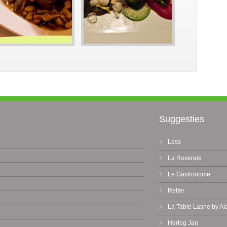
Suggesties
Less
La Roseraie
Le Gastronome
Refter
La Table Lasne by Al
Hertog Jan