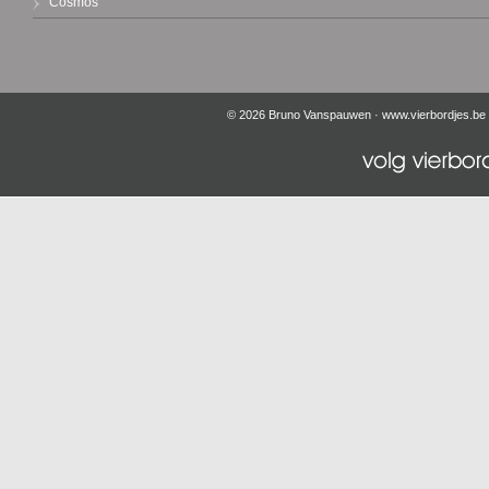
Cosmos
© 2026 Bruno Vanspauwen ·
www.vierbordjes.be