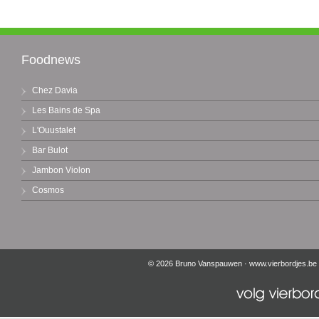
Foodnews
Chez Davia
Les Bains de Spa
L'Ouustalet
Bar Bulot
Jambon Violon
Cosmos
© 2026 Bruno Vanspauwen ·
www.vierbordjes.be