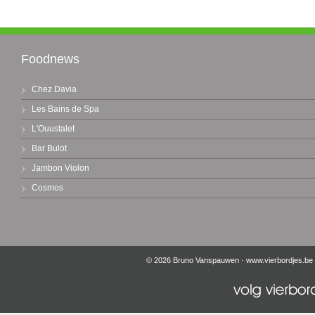
Foodnews
Chez Davia
Les Bains de Spa
L'Ouustalet
Bar Bulot
Jambon Violon
Cosmos
© 2026 Bruno Vanspauwen ·
www.vierbordjes.be