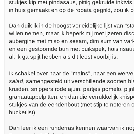
stukjes kip met pindasaus, pittig gekruide inktvi
in huis gemaakt en op de robata gegrild, zou ik bl
Dan duik ik in de hoogst verleidelijke lijst van "sta
willen nemen, maar ik beperk mij met ijzeren disci
aubergine met miso en sesam, dim sum van var
en een gestoomde bun met buikspek, hoisinsaus 
al: ik ga spijt hebben als dit feest voorbij is.
Ik schakel over naar de "mains", naar een werv
salad
, samengesteld uit verschillende soorten b
kruiden, snippers rode ajuin, partjes pomelo, pi
granaatappelpitten, en dan die verrukkelijk kni
stukjes van de eendenbout (met stip te noteren o
bucketlist).
Dan leer ik een runderras kennen waarvan ik no