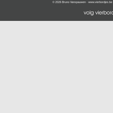
© 2026 Bruno Vanspauwen ·
www.vierbordjes.be