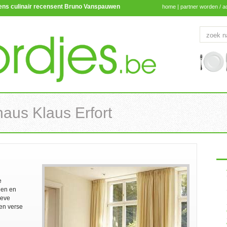
lgens culinair recensent Bruno Vanspauwen
home
|
partner worden / a
aus Klaus Erfort
e
den en
ieve
en verse