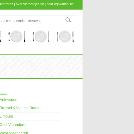
dverteren
|
over vierbordjes.be
|
naar wijnkanaal.be
Antwerpen
Brussel & Vlaams-Brabant
Limburg
Oost-Vlaanderen
West-Vlaanderen