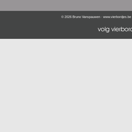
© 2026 Bruno Vanspauwen ·
www.vierbordjes.be